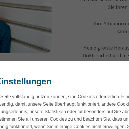
Sie Ihren
Ihre Situation 
kann 
Meine größte Herausf
Doktorarbeit und mei
instellungen
Seite vollständig nutzen können, sind Cookies erforderlich. Ein
endig, damit unsere Seite überhaupt funktioniert, andere Cookie
ungserlebnis, unsere Statistiken oder für besonders auf Sie ab
Promovieren – Ja oder nein?
te stimmen Sie all unseren Cookies zu und beachten Sie, dass uns
ndig funktioniert, wenn Sie in einige Cookies nicht einwilligen.