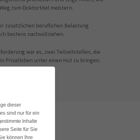
 Weg zum Doktortitel meistern.
der zusätzlichen beruflichen Belastung
ich bestens nachvollziehen.
orderung war es, zwei Teilzeitstellen, die
n Privatleben unter einen Hut zu bringen.
ige dieser
s sind nur für ein
gestimmte Inhalte
ere Seite für Sie
 Sie können Ihre