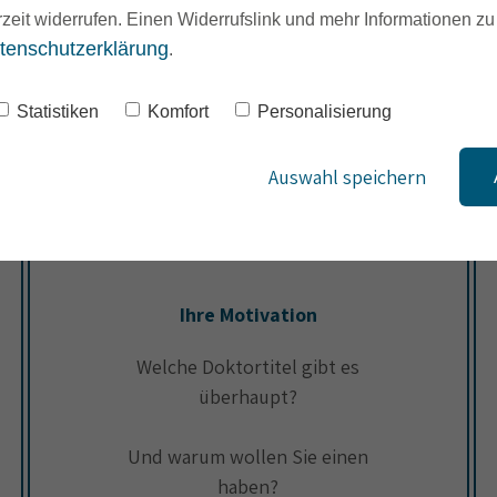
 Modulen haben Sie eine Entsc
rzeit widerrufen. Einen Widerrufslink und mehr Informationen z
tenschutzerklärung
.
Statistiken
Komfort
Personalisierung
Auswahl speichern
Ihre Motivation
Welche Doktortitel gibt es
überhaupt?
Und warum wollen Sie einen
haben?