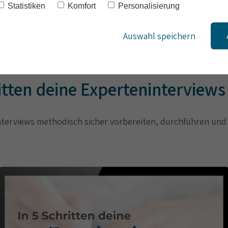
Statistiken
Komfort
Personalisierung
Auswahl speichern
ritten deine Experteninterviews
terviews methodisch sicher vorbereiten, durchführen un