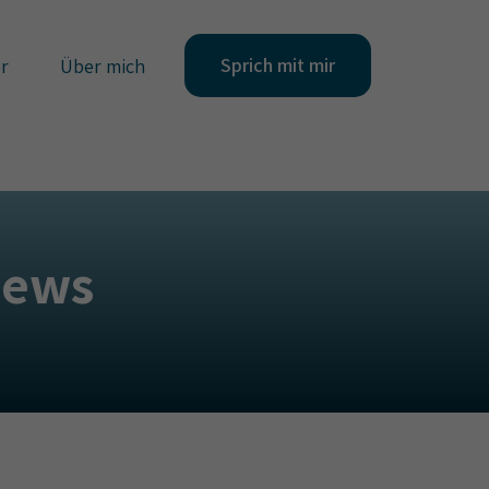
Sprich mit mir
r
Über mich
iews