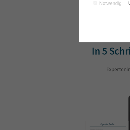
Notwendig
In 5 Sch
Expertenin