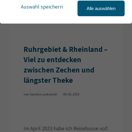
Auswahl speichern
Alle auswählen
Ruhrgebiet & Rheinland –
Viel zu entdecken
zwischen Zechen und
längster Theke
von Sandra Laskowski
09.05.2023
Im April 2023 habe ich Reisebusse voll