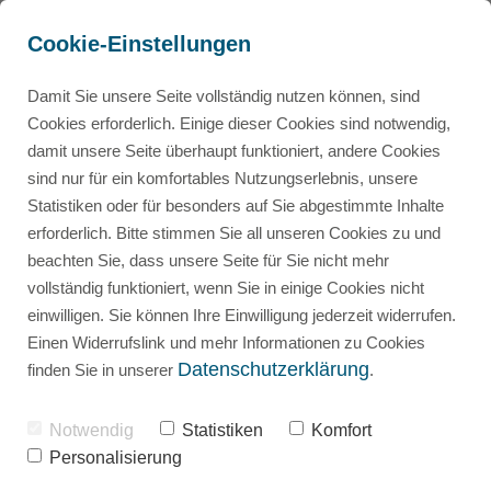
Cookie-Einstellungen
Damit Sie unsere Seite vollständig nutzen können, sind
Cookies erforderlich. Einige dieser Cookies sind notwendig,
damit unsere Seite überhaupt funktioniert, andere Cookies
sind nur für ein komfortables Nutzungserlebnis, unsere
Beratung für Studierende & Doktoranden
Mini-Kurs: So findest du Fragen für den Leitfaden
Statistiken oder für besonders auf Sie abgestimmte Inhalte
erforderlich. Bitte stimmen Sie all unseren Cookies zu und
beachten Sie, dass unsere Seite für Sie nicht mehr
In 5 Schritten deine Experteninterviews meistern
Korrektur von Abschlussarbeiten
vollständig funktioniert, wenn Sie in einige Cookies nicht
einwilligen. Sie können Ihre Einwilligung jederzeit widerrufen.
Universitäten/Hochschulen
Promovieren – Ja oder nein?
Einen Widerrufslink und mehr Informationen zu Cookies
Datenschutzerklärung
finden Sie in unserer
.
Für Ärzte: Promovieren – Ja oder nein?
Notwendig
Statistiken
Komfort
Personalisierung