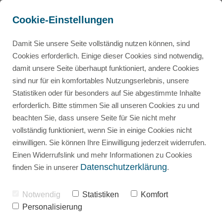
Cookie-Einstellungen
Damit Sie unsere Seite vollständig nutzen können, sind
Cookies erforderlich. Einige dieser Cookies sind notwendig,
damit unsere Seite überhaupt funktioniert, andere Cookies
sind nur für ein komfortables Nutzungserlebnis, unsere
Beratung für Studierende & Doktoranden
Mini-Kurs: So findest du Fragen für den Leitfaden
Statistiken oder für besonders auf Sie abgestimmte Inhalte
erforderlich. Bitte stimmen Sie all unseren Cookies zu und
beachten Sie, dass unsere Seite für Sie nicht mehr
In 5 Schritten deine Experteninterviews meistern
Korrektur von Abschlussarbeiten
vollständig funktioniert, wenn Sie in einige Cookies nicht
einwilligen. Sie können Ihre Einwilligung jederzeit widerrufen.
Universitäten/Hochschulen
Promovieren – Ja oder nein?
Einen Widerrufslink und mehr Informationen zu Cookies
Datenschutzerklärung
finden Sie in unserer
.
Für Ärzte: Promovieren – Ja oder nein?
Notwendig
Statistiken
Komfort
Personalisierung