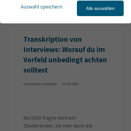
Auswahl speichern
Alle auswählen
Transkription von
Interviews: Worauf du im
Vorfeld unbedingt achten
solltest
von Sandra Laskowski
22.02.2024
Kürzlich fragte mich ein
Studierender, ob man denn die